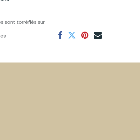
s sont torréfiés sur
les