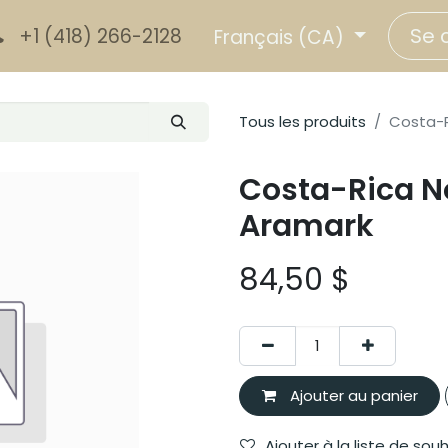
Se 
+1 (418) 266-2128
Français (CA)
Tous les produits
Costa-R
Costa-Rica No
Aramark
84,50
$
Ajouter au panier
Ajouter à la liste de sou