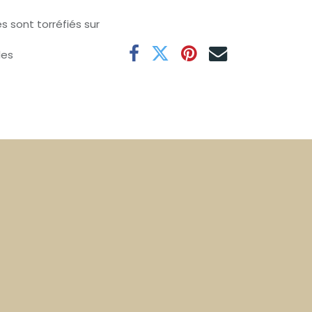
s sont torréfiés sur
les