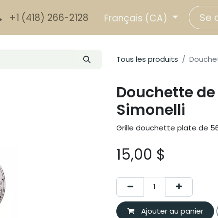
Se 
+1 (418) 266-2128
Français (CA)
Tous les produits
Douchet
Douchette d
Simonelli
Grille douchette plate de 
15,00
$
Ajouter au panier