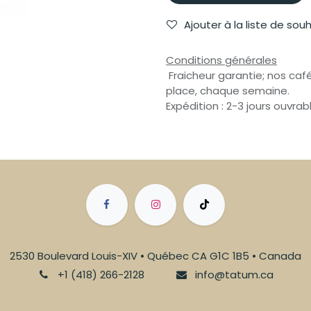
Ajouter à la liste de sou
Conditions générales
Fraicheur garantie; nos café
place, chaque semaine.
Expédition : 2-3 jours ouvrab
2530 Boulevard Louis-XIV • Québec CA G1C 1B5 • Canada
+1 (418) 266-2128
info@tatum.ca