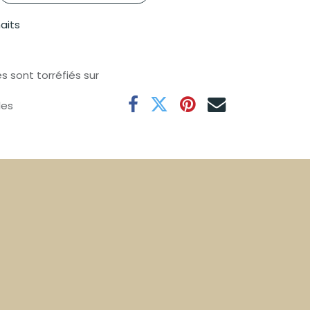
haits
s sont torréfiés sur
les