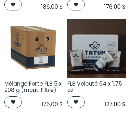
186,00
$
176,00
$
Mélange Forte FLB 5 x
FLB Velouté 64 x 1.75
908 g (mout. Filtre)
oz
176,00
$
127,00
$