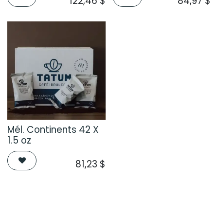
122,46
$
84,97
$
Mél. Continents 42 X
1.5 oz
81,23
$