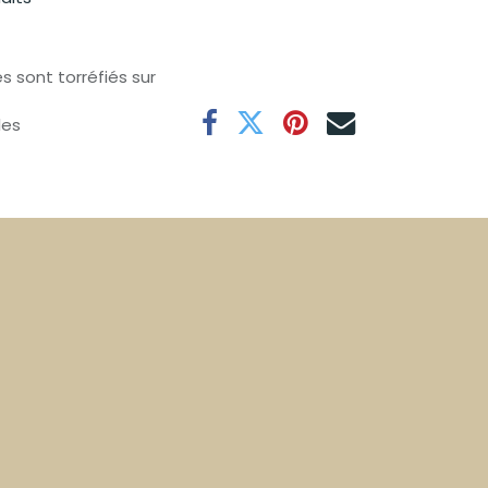
s sont torréfiés sur
les