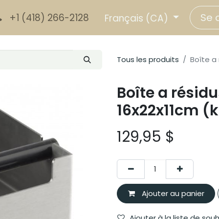
Se 
+1 (418) 266-2128
Français (CA)
Tous les produits
Boîte a
Boîte a résidu
16x22x11cm (
129,95
$
Ajouter au panier
Ajouter à la liste de sou