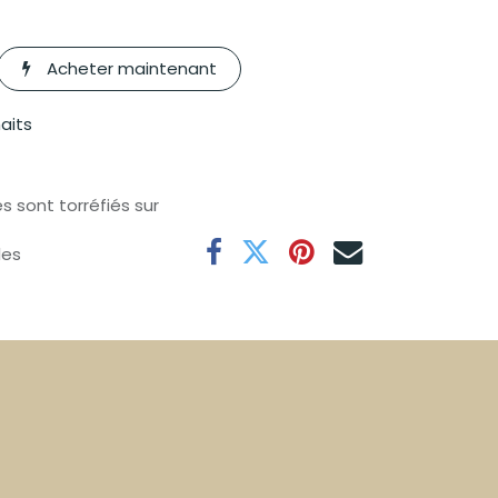
Acheter maintenant
haits
s sont torréfiés sur
les