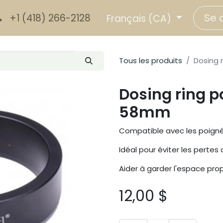
Se 
+1 (418) 266-2128
Français (CA)
Tous les produits
Dosing 
Dosing ring po
58mm
Compatible avec les poig
Idéal pour éviter les pertes
Aider à garder l'espace pro
12,00
$