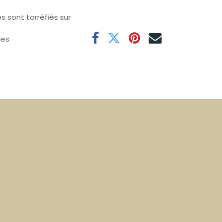
s sont torréfiés sur
les