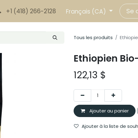
Se 
+1 (418) 266-2128
Français (CA)
Tous les produits
Ethiopie
Ethiopien Bio
122,13
$
Ajouter au panier
Ajouter à la liste de sou