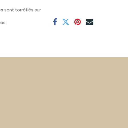
s sont torréfiés sur
les