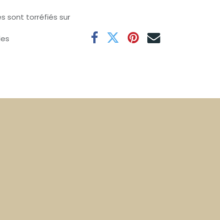
s sont torréfiés sur
les