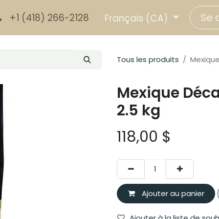
Se 
+1 (418) 266-2128
Français (CA)
Tous les produits
Mexique
Mexique Déca
2.5 kg
118,00
$
Ajouter au panier
Ajouter à la liste de sou