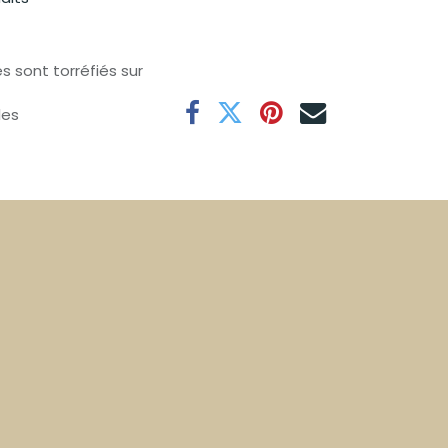
s sont torréfiés sur
les