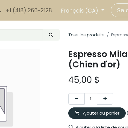
Se 
+1 (418) 266-2128
Français (CA)
Tous les produits
Espresso
Espresso Mila
(Chien d'or)
45,00
$
Ajouter au panier
Ajouter à la liste de sou