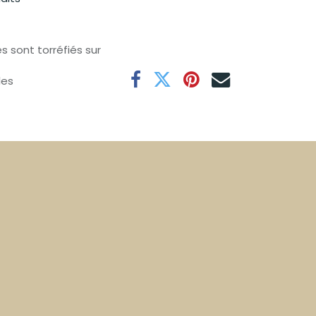
s sont torréfiés sur
les