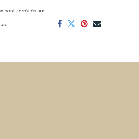
s sont torréfiés sur
les