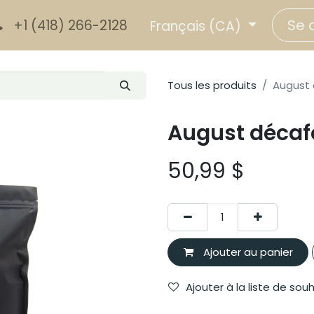
Se 
+1 (418) 266-2128
Français (CA)
Tous les produits
August 
August décafé
50,99
$
Ajouter au panier
Ajouter à la liste de sou