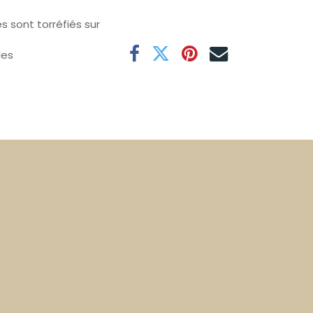
s sont torréfiés sur
les