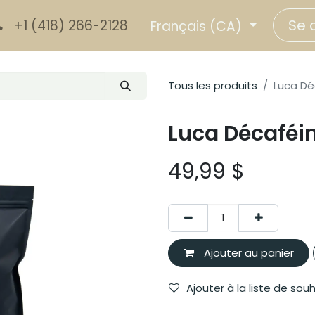
Se 
+1 (418) 266-2128
Français (CA)
Tous les produits
Luca Dé
Luca Décaféin
49,99
$
Ajouter au panier
Ajouter à la liste de sou