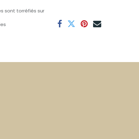
s sont torréfiés sur
les