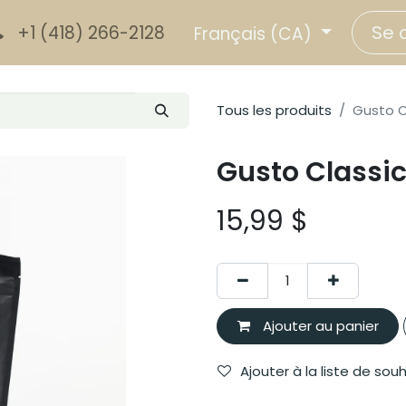
Se 
+1 (418) 266-2128
Français (CA)
Tous les produits
Gusto C
Gusto Classi
15,99
$
Ajouter au panier
Ajouter à la liste de sou