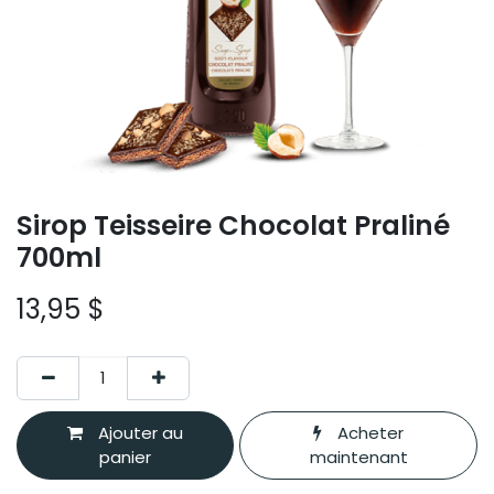
Sirop Teisseire Chocolat Praliné
700ml
13,95
$
Ajouter au
Acheter
panier
maintenant