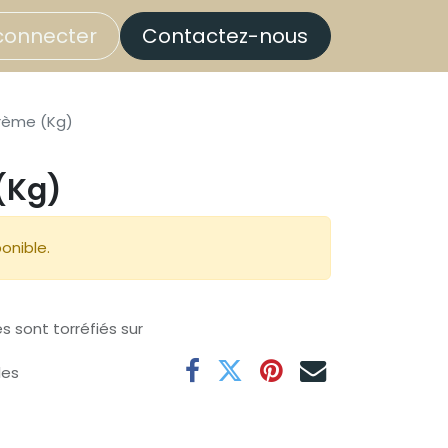
connecter
Contactez-nous
rème (Kg)
(Kg)
onible.
s sont torréfiés sur
les