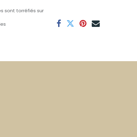
s sont torréfiés sur
les