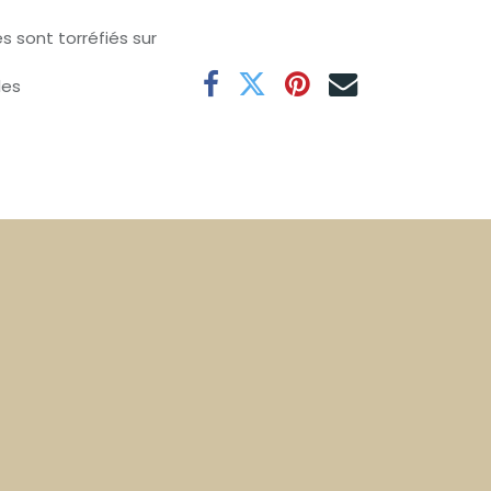
s sont torréfiés sur
les