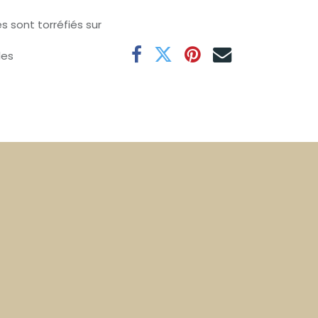
s sont torréfiés sur
les