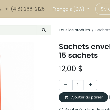
Se 
+1 (418) 266-2128
Français (CA)
Tous les produits
Sachets
Sachets envel
15 sachets
12,00
$
Ajouter au panier
Ajouter à la liste de sou