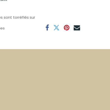
s sont torréfiés sur
les