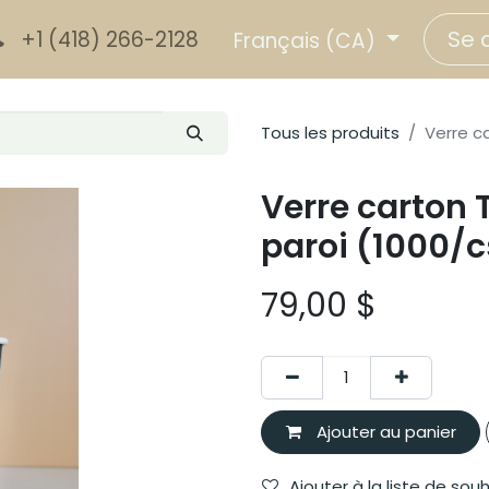
Se 
+1 (418) 266-2128
Français (CA)
Tous les produits
Verre c
Verre carton 
paroi (1000/c
79,00
$
Ajouter au panier
Ajouter à la liste de sou