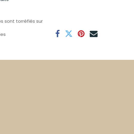
s sont torréfiés sur
les